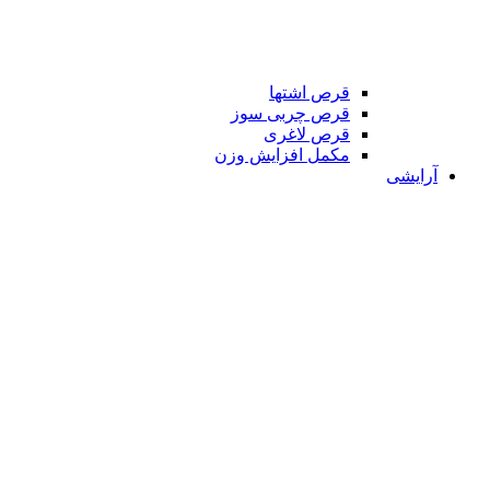
قرص اشتها
قرص چربی سوز
قرص لاغری
مکمل افزایش وزن
آرایشی