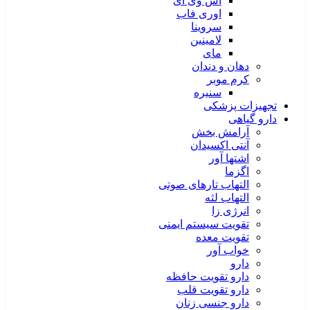
اس وی آی
اوری فاب
سروینا
لامینین
مای
دهان و دندان
کرم موبر
سنیره
تجهیزات پزشکی
دارو گیاهی
آرامش بخش
آنتی اکسیدان
اشتها آور
اگزما
التهاب تارهای صوتی
التهاب لثه
انرژی زا
تقویت سیستم ایمنی
تقویت معده
خواب آور
دارو
دارو تقویت حافظه
دارو تقویت قلب
دارو جنسی زنان