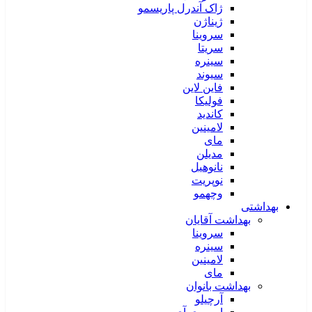
ژاک آندرل پاریسمو
ژیناژن
سروینا
سریتا
سینره
سیوند
فاین لاین
فولیکا
کاندید
لامینین
مای
مدیلن
نانوهیل
نوپریت
وچهمو
بهداشتی
بهداشت آقایان
سروینا
سینره
لامینین
مای
بهداشت بانوان
آرچیلو