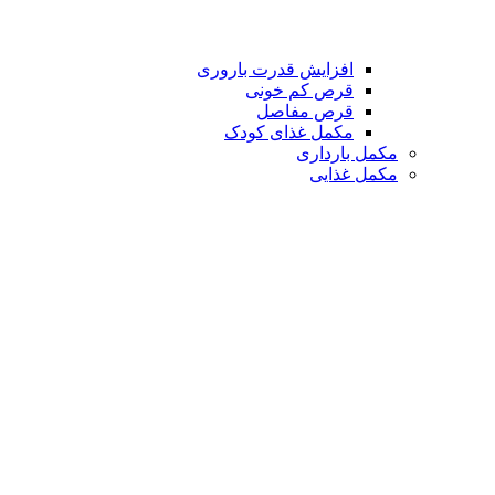
افزایش قدرت باروری
قرص کم خونی
قرص مفاصل
مکمل غذای کودک
مکمل بارداری
مکمل غذایی