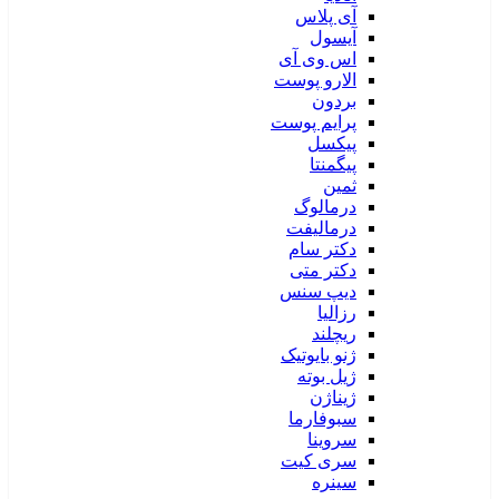
آی پلاس
آیسول
اس وی آی
الارو پوست
بردون
پرایم پوست
پیکسل
پیگمنتا
ثمین
درمالوگ
درمالیفت
دکتر سام
دکتر متی
دیپ سنس
رزالیا
ریچلند
ژنو بایوتیک
ژیل بوته
ژیناژن
سبوفارما
سروینا
سری کیت
سینره