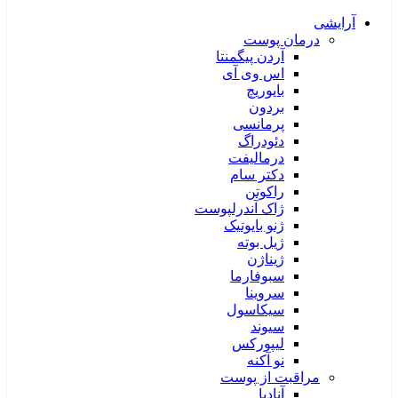
آرایشی
درمان پوست
آردن پیگمنتا
اس وی آی
بایوریچ
بردون
پرمانسی
دئودراگ
درمالیفت
دکتر سام
راکوتن
ژاک آندرلپوست
ژنو بایوتیک
ژیل بوته
ژیناژن
سبوفارما
سروینا
سیکاسول
سیوند
لیپورکس
نو آکنه
مراقبت از پوست
آنادیا