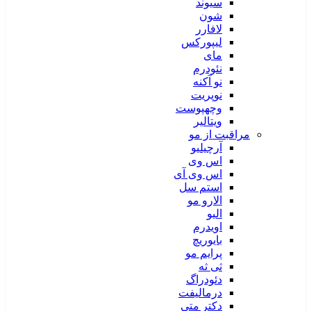
سیوند
شون
لافارر
لیپورکس
مای
نئودرم
نو آکنه
نوپریت
وچهپوست
ویتالیر
مراقبت از مو
آرچیلیو
اس وی
اس وی آی
استم سل
الارو مو
الیو
اویدرم
بایوریچ
پرایم مو
ثی ثه
دئودراگ
درمالیفت
دکتر متی