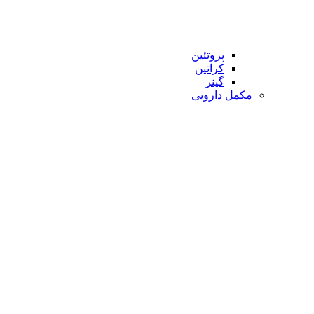
پروتئین
کراتین
گینر
مکمل دارویی