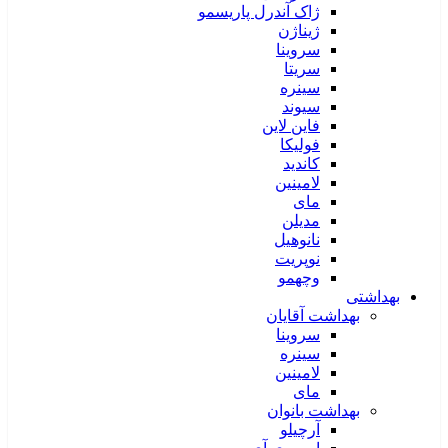
ژاک آندرل پاریسمو
ژیناژن
سروینا
سریتا
سینره
سیوند
فاین لاین
فولیکا
کاندید
لامینین
مای
مدیلن
نانوهیل
نوپریت
وچهمو
بهداشتی
بهداشت آقایان
سروینا
سینره
لامینین
مای
بهداشت بانوان
آرچیلو