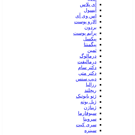
آی پلاس
آیسول
اس وی آی
الارو پوست
بردون
پرایم پوست
پیکسل
پیگمنتا
ثمین
درمالوگ
درمالیفت
دکتر سام
دکتر متی
دیپ سنس
رزالیا
ریچلند
ژنو بایوتیک
ژیل بوته
ژیناژن
سبوفارما
سروینا
سری کیت
سینره