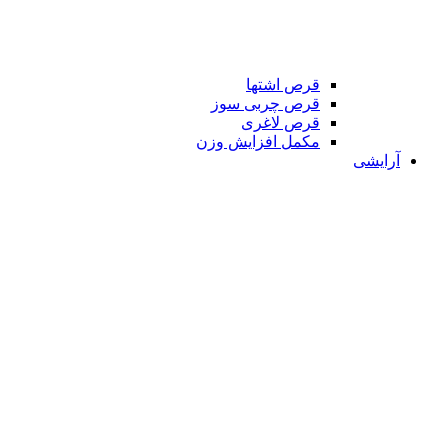
قرص اشتها
قرص چربی سوز
قرص لاغری
مکمل افزایش وزن
آرایشی