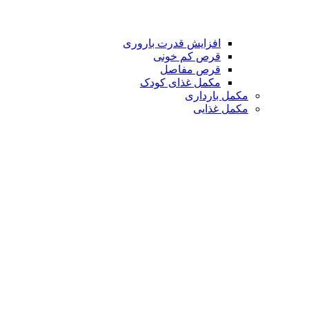
افزایش قدرت باروری
قرص کم خونی
قرص مفاصل
مکمل غذای کودک
مکمل بارداری
مکمل غذایی