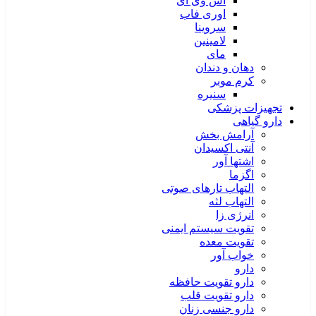
اس وی آی
اوری فاب
سروینا
لامینین
مای
دهان و دندان
کرم موبر
سنیره
تجهیزات پزشکی
دارو گیاهی
آرامش بخش
آنتی اکسیدان
اشتها آور
اگزما
التهاب تارهای صوتی
التهاب لثه
انرژی زا
تقویت سیستم ایمنی
تقویت معده
خواب آور
دارو
دارو تقویت حافظه
دارو تقویت قلب
دارو جنسی زنان