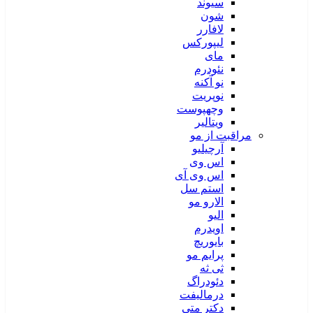
سیوند
شون
لافارر
لیپورکس
مای
نئودرم
نو آکنه
نوپریت
وچهپوست
ویتالیر
مراقبت از مو
آرچیلیو
اس وی
اس وی آی
استم سل
الارو مو
الیو
اویدرم
بایوریچ
پرایم مو
ثی ثه
دئودراگ
درمالیفت
دکتر متی