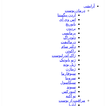
آرایشی
درمان پوست
آردن پیگمنتا
اس وی آی
بایوریچ
بردون
پرمانسی
دئودراگ
درمالیفت
دکتر سام
راکوتن
ژاک آندرلپوست
ژنو بایوتیک
ژیل بوته
ژیناژن
سبوفارما
سروینا
سیکاسول
سیوند
لیپورکس
نو آکنه
مراقبت از پوست
آنادیا