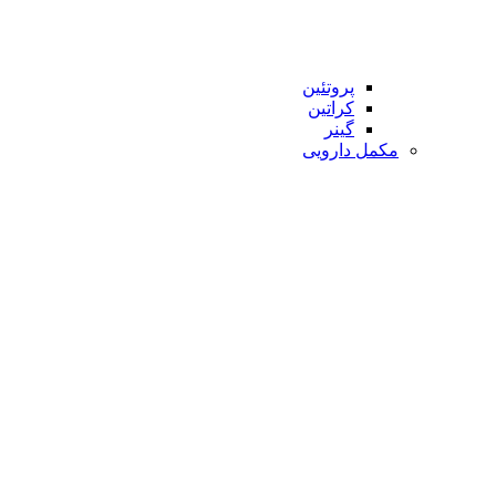
پروتئین
کراتین
گینر
مکمل دارویی