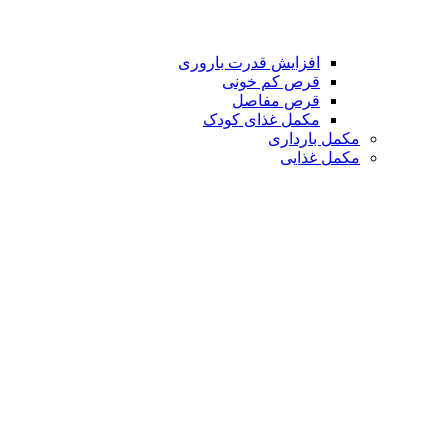
افزایش قدرت باروری
قرص کم خونی
قرص مفاصل
مکمل غذای کودک
مکمل بارداری
مکمل غذایی