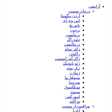
آرایشی
درمان پوست
آردن پیگمنتا
اس وی آی
بایوریچ
بردون
پرمانسی
دئودراگ
درمالیفت
دکتر سام
راکوتن
ژاک آندرلپوست
ژنو بایوتیک
ژیل بوته
ژیناژن
سبوفارما
سروینا
سیکاسول
سیوند
لیپورکس
نو آکنه
مراقبت از پوست
آنادیا