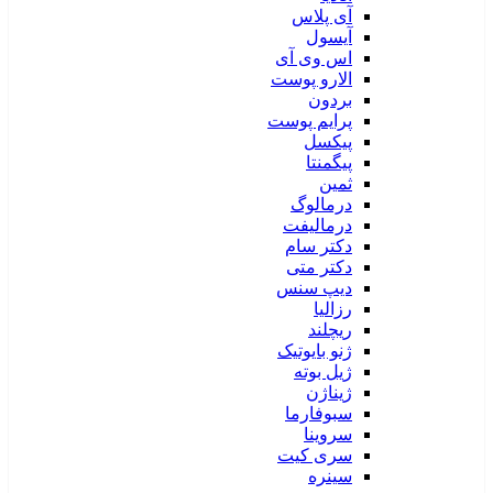
آی پلاس
آیسول
اس وی آی
الارو پوست
بردون
پرایم پوست
پیکسل
پیگمنتا
ثمین
درمالوگ
درمالیفت
دکتر سام
دکتر متی
دیپ سنس
رزالیا
ریچلند
ژنو بایوتیک
ژیل بوته
ژیناژن
سبوفارما
سروینا
سری کیت
سینره