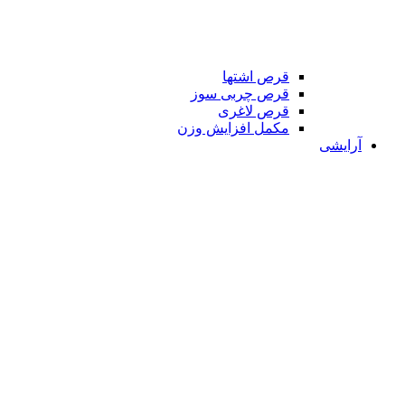
قرص اشتها
قرص چربی سوز
قرص لاغری
مکمل افزایش وزن
آرایشی