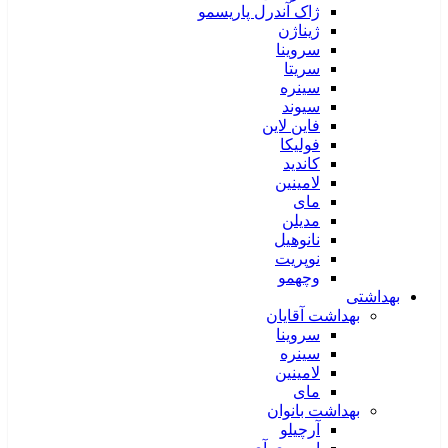
ژاک آندرل پاریسمو
ژیناژن
سروینا
سریتا
سینره
سیوند
فاین لاین
فولیکا
کاندید
لامینین
مای
مدیلن
نانوهیل
نوپریت
وچهمو
بهداشتی
بهداشت آقایان
سروینا
سینره
لامینین
مای
بهداشت بانوان
آرچیلو