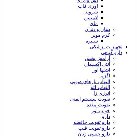
اس وی آی
اوری فاب
سروینا
لامینین
مای
دهان و دندان
کرم موبر
سنیره
تجهیزات پزشکی
دارو گیاهی
آرامش بخش
آنتی اکسیدان
اشتها آور
اگزما
التهاب تارهای صوتی
التهاب لثه
انرژی زا
تقویت سیستم ایمنی
تقویت معده
خواب آور
دارو
دارو تقویت حافظه
دارو تقویت قلب
دارو جنسی زنان