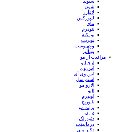
سیوند
شون
لافارر
لیپورکس
مای
نئودرم
نو آکنه
نوپریت
وچهپوست
ویتالیر
مراقبت از مو
آرچیلیو
اس وی
اس وی آی
استم سل
الارو مو
الیو
اویدرم
بایوریچ
پرایم مو
ثی ثه
دئودراگ
درمالیفت
دکتر متی