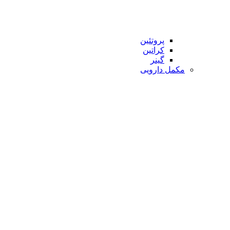
پروتئین
کراتین
گینر
مکمل دارویی