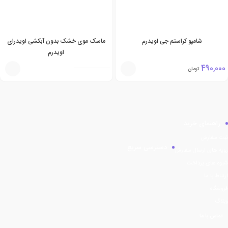
شامپو کراستم جی اویدرم
ماسک موی خشک بدون آبکشی اویدرای
اویدرم
490,000
تومان
راهنمای خرید
ثبت سفارش
دسترسی سریع
رویه های ارسال سفارش
شیوه های پرداخت
ارتباط با ما
فروشگاه
وبلاگ
تماس با ما