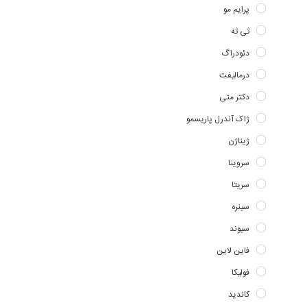
پرایم مو
ثی ثه
دئودراگ
درمالیفت
دکتر متی
ژاک آندرل پاریسمو
ژیناژن
سروینا
سریتا
سینره
سیوند
فاین لاین
فولیکا
کاندید