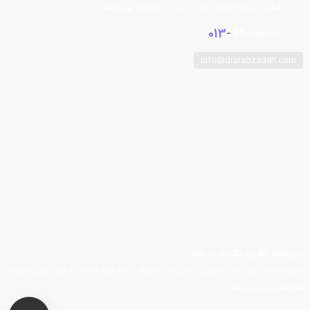
گیلان - آستارا- خیابان گمرک - جنب آزمایشگاه پوریوسف
013-
44810000
info@drarabzadeh.com
فیسبوک
توییتر
اینستاگرام
تلگرام
یوتیوب
آپارات
داروخانه آنلاین دکتر عرب زداه
داروخانه دکتر عرب زاده با بیش از سی سال تجربه ، آماده ارائه خدمات آنلاین فرش دارو به
هموطنان عزیز می باشد.