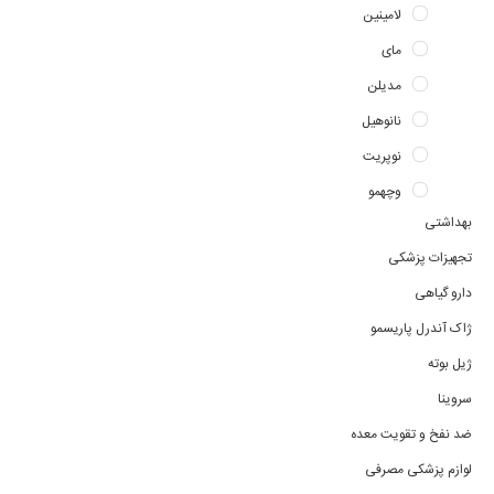
لامینین
مای
مدیلن
نانوهیل
نوپریت
وچهمو
بهداشتی
تجهیزات پزشکی
دارو گیاهی
ژاک آندرل پاریسمو
ژیل بوته
سروینا
ضد نفخ و تقویت معده
لوازم پزشکی مصرفی