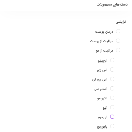
دسته‌های محصولات
آرایشی
درمان پوست
مراقبت از پوست
مراقبت از مو
آرچیلیو
اس وی
اس وی آی
استم سل
الارو مو
الیو
اویدرم
بایوریچ