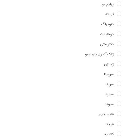
پرایم مو
ثی ثه
دئودراگ
درمالیفت
دکتر متی
ژاک آندرل پاریسمو
ژیناژن
سروینا
سریتا
سینره
سیوند
فاین لاین
فولیکا
کاندید