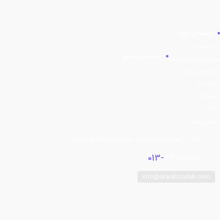
راهنمای خرید
ثبت سفارش
دسترسی سریع
رویه های ارسال سفارش
شیوه های پرداخت
ارتباط با ما
فروشگاه
وبلاگ
تماس با ما
گیلان - آستارا- خیابان گمرک - جنب آزمایشگاه پوریوسف
013-
44810000
info@drarabzadeh.com