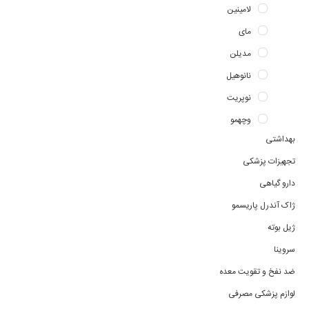
لامینین
مای
مدیلن
نانوهیل
نوپریت
وچهمو
بهداشتی
تجهیزات پزشکی
دارو گیاهی
ژاک آندرل پاریسمو
ژیل بوته
سروینا
ضد نفخ و تقویت معده
لوازم پزشکی مصرفی