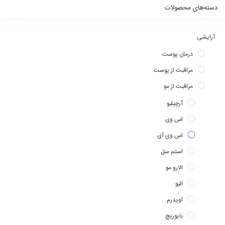
دسته‌های محصولات
آرایشی
درمان پوست
مراقبت از پوست
مراقبت از مو
آرچیلیو
اس وی
اس وی آی
استم سل
الارو مو
الیو
اویدرم
بایوریچ