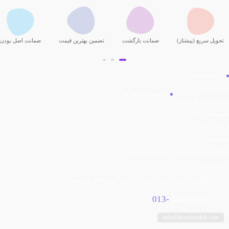
تحویل سریع (پیشتاز)
ضمانت بازگشت
تضمین بهترین قیمت
ضمانت اصل بودن
راهنمای خرید
ثبت سفارش
دسترسی سریع
رویه های ارسال سفارش
شیوه های پرداخت
ارتباط با ما
فیسبوک
توییتر
اینستاگرام
تلگرام
یوتیوب
آپارات
فروشگاه
داروخانه آنلاین دکتر عرب زداه
وبلاگ
تماس با ما
گیلان - آستارا- خیابان گمرک - جنب آزمایشگاه پوریوسف
013-
44810000
info@drarabzadeh.com