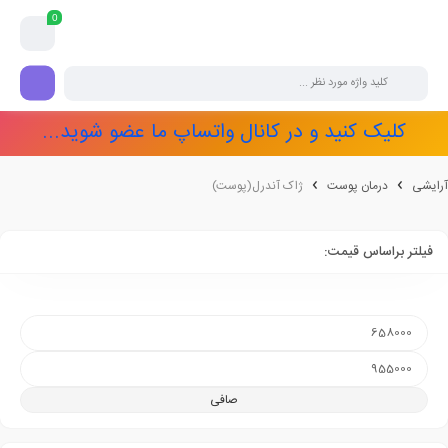
0
کلیک کنید و در کانال واتساپ ما عضو شوید...
آرایشی
درمان پوست
ژاک آندرل(پوست)
فیلتر براساس قیمت:
صافی