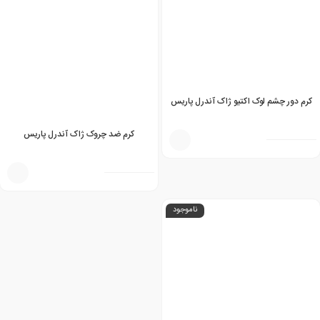
کرم دور چشم لوک اکتیو ژاک آندرل پاریس
کرم ضد چروک ژاک آندرل پاریس
ناموجود