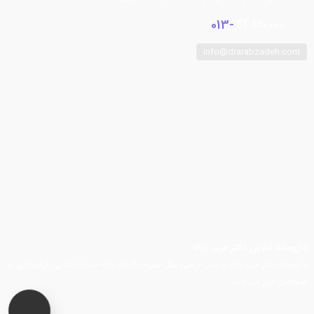
013-
44810000
info@drarabzadeh.com
فیسبوک
توییتر
اینستاگرام
تلگرام
یوتیوب
آپارات
داروخانه آنلاین دکتر عرب زداه
داروخانه دکتر عرب زاده با بیش از سی سال تجربه ، آماده ارائه خدمات آنلاین فرش دارو به
هموطنان عزیز می باشد.