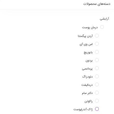
دسته‌های محصولات
آرایشی
درمان پوست
آردن پیگمنتا
اس وی آی
بایوریچ
بردون
پرمانسی
دئودراگ
درمالیفت
دکتر سام
راکوتن
ژاک آندرلپوست