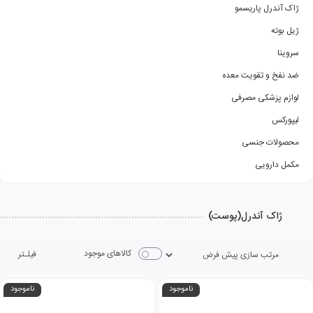
ژاک آندرل پاریسمو
ژیل بوته
سروینا
ضد نفخ و تقویت معده
لوازم پزشکی مصرفی
لیپورکس
محصولات جنسی
مکمل دارویی
ژاک آندرل(پوست)
کالاهای موجود
فیلـتر
ناموجود
ناموجود