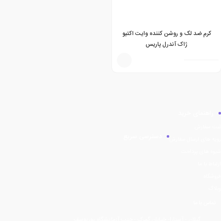
کرم ضد لک و روشن کننده وایت اکتیو
ژاک آندرل پاریس
راهنمای خرید
ثبت سفارش
دسترسی سریع
رویه های ارسال سفارش
شیوه های پرداخت
ارتباط با ما
فروشگاه
وبلاگ
تماس با ما
گیلان - آستارا- خیابان گمرک - جنب آزمایشگاه پوریوسف