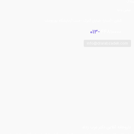
وبلاگ
تماس با ما
گیلان - آستارا- خیابان گمرک - جنب آزمایشگاه پوریوسف
013-
44810000
info@drarabzadeh.com
فیسبوک
توییتر
اینستاگرام
تلگرام
یوتیوب
آپارات
داروخانه آنلاین دکتر عرب زداه