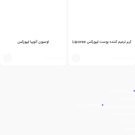
کرم ترمیم کننده پوست لیپورکس Liporex
لوسیون آتوپیا لیپورکس
راهنمای خرید
ثبت سفارش
دسترسی سریع
رویه های ارسال سفارش
شیوه های پرداخت
ارتباط با ما
فروشگاه