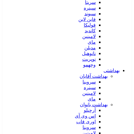
سریتا
سینره
سیوند
فاین لاین
فولیکا
کاندید
لامینین
مای
مدیلن
نانوهیل
نوپریت
وچهمو
بهداشتی
بهداشت آقایان
سروینا
سینره
لامینین
مای
بهداشت بانوان
آرچیلو
اس وی آی
اوری فاب
سروینا
لامینین