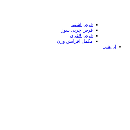
قرص اشتها
قرص چربی سوز
قرص لاغری
مکمل افزایش وزن
آرایشی