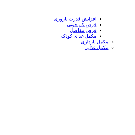
افزایش قدرت باروری
قرص کم خونی
قرص مفاصل
مکمل غذای کودک
مکمل بارداری
مکمل غذایی