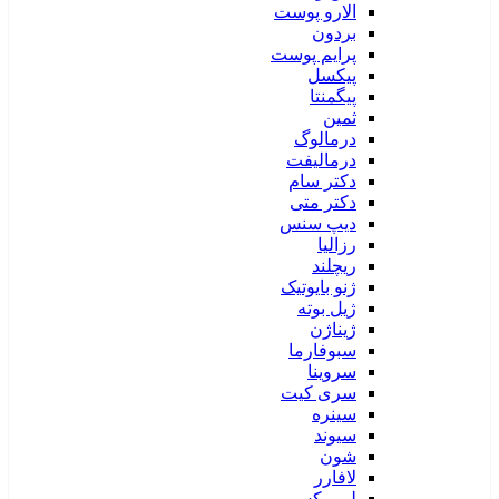
الارو پوست
بردون
پرایم پوست
پیکسل
پیگمنتا
ثمین
درمالوگ
درمالیفت
دکتر سام
دکتر متی
دیپ سنس
رزالیا
ریچلند
ژنو بایوتیک
ژیل بوته
ژیناژن
سبوفارما
سروینا
سری کیت
سینره
سیوند
شون
لافارر
لیپورکس