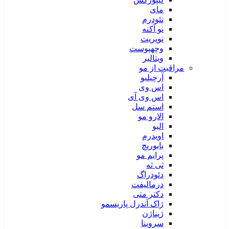
مای
نئودرم
نو آکنه
نوپریت
وچهپوست
ویتالیر
مراقبت از مو
آرچیلیو
اس وی
اس وی آی
استم سل
الارو مو
الیو
اویدرم
بایوریچ
پرایم مو
ثی ثه
دئودراگ
درمالیفت
دکتر متی
ژاک آندرل پاریسمو
ژیناژن
سروینا