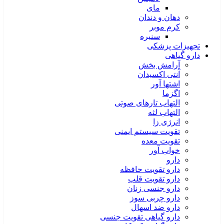
مای
دهان و دندان
کرم موبر
سنیره
تجهیزات پزشکی
دارو گیاهی
آرامش بخش
آنتی اکسیدان
اشتها آور
اگزما
التهاب تارهای صوتی
التهاب لثه
انرژی زا
تقویت سیستم ایمنی
تقویت معده
خواب آور
دارو
دارو تقویت حافظه
دارو تقویت قلب
دارو جنسی زنان
دارو چربی سوز
دارو ضد اسهال
دارو گیاهی تقویت جنسی