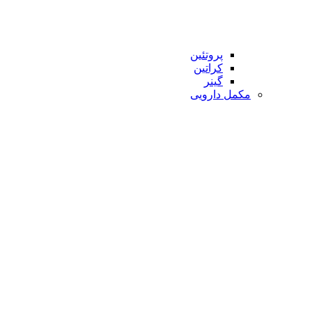
پروتئین
کراتین
گینر
مکمل دارویی