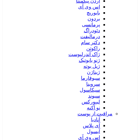
آردن پیگمنتا
اس وی آی
بایوریچ
بردون
پرمانسی
دئودراگ
درمالیفت
دکتر سام
راکوتن
ژاک آندرلپوست
ژنو بایوتیک
ژیل بوته
ژیناژن
سبوفارما
سروینا
سیکاسول
سیوند
لیپورکس
نو آکنه
مراقبت از پوست
آنادیا
آی پلاس
آیسول
اس وی آی