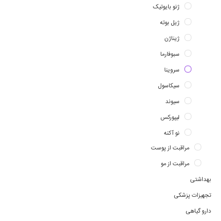
ژنو بایوتیک
ژیل بوته
ژیناژن
سبوفارما
سروینا
سیکاسول
سیوند
لیپورکس
نو آکنه
مراقبت از پوست
مراقبت از مو
بهداشتی
تجهیزات پزشکی
دارو گیاهی