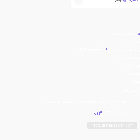
520,000
تومان
راهنمای خرید
ثبت سفارش
دسترسی سریع
رویه های ارسال سفارش
شیوه های پرداخت
ارتباط با ما
فروشگاه
وبلاگ
تماس با ما
گیلان - آستارا- خیابان گمرک - جنب آزمایشگاه پوریوسف
013-
44810000
info@drarabzadeh.com