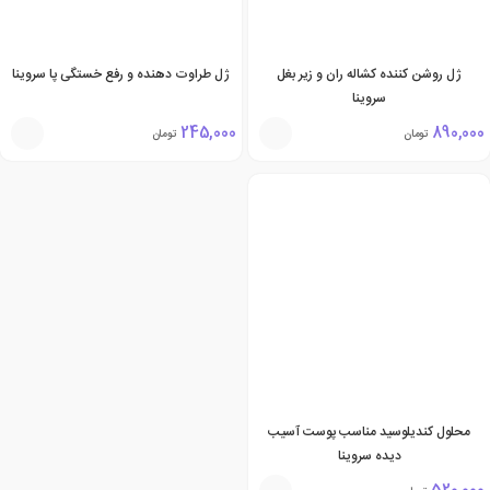
ژل روشن کننده کشاله ران و زیر بغل
ژل طراوت دهنده و رفع خستگی پا سروینا
سروینا
245,000
890,000
تومان
تومان
محلول کندیلوسید مناسب پوست آسیب
دیده سروینا