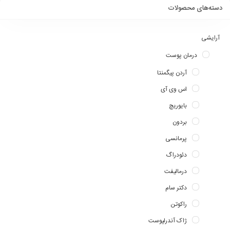
دسته‌های محصولات
آرایشی
درمان پوست
آردن پیگمنتا
اس وی آی
بایوریچ
بردون
پرمانسی
دئودراگ
درمالیفت
دکتر سام
راکوتن
ژاک آندرلپوست