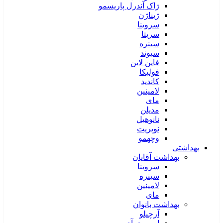
ژاک آندرل پاریسمو
ژیناژن
سروینا
سریتا
سینره
سیوند
فاین لاین
فولیکا
کاندید
لامینین
مای
مدیلن
نانوهیل
نوپریت
وچهمو
بهداشتی
بهداشت آقایان
سروینا
سینره
لامینین
مای
بهداشت بانوان
آرچیلو