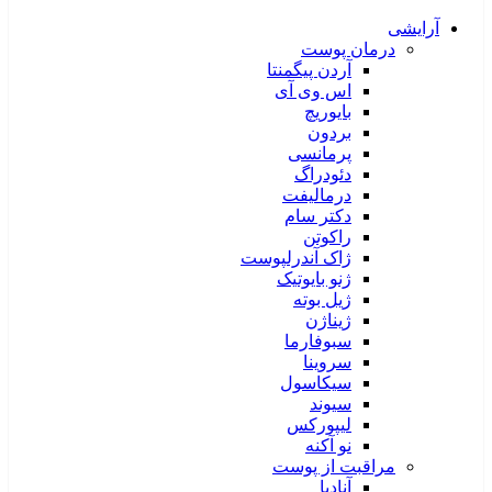
آرایشی
درمان پوست
آردن پیگمنتا
اس وی آی
بایوریچ
بردون
پرمانسی
دئودراگ
درمالیفت
دکتر سام
راکوتن
ژاک آندرلپوست
ژنو بایوتیک
ژیل بوته
ژیناژن
سبوفارما
سروینا
سیکاسول
سیوند
لیپورکس
نو آکنه
مراقبت از پوست
آنادیا