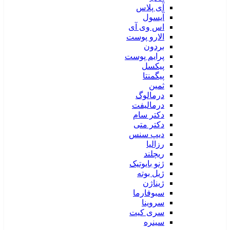
آی پلاس
آیسول
اس وی آی
الارو پوست
بردون
پرایم پوست
پیکسل
پیگمنتا
ثمین
درمالوگ
درمالیفت
دکتر سام
دکتر متی
دیپ سنس
رزالیا
ریچلند
ژنو بایوتیک
ژیل بوته
ژیناژن
سبوفارما
سروینا
سری کیت
سینره