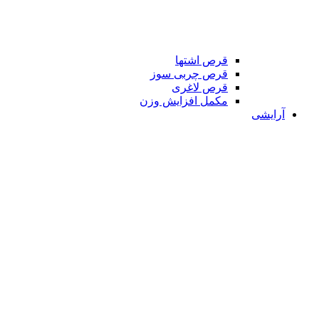
قرص اشتها
قرص چربی سوز
قرص لاغری
مکمل افزایش وزن
آرایشی