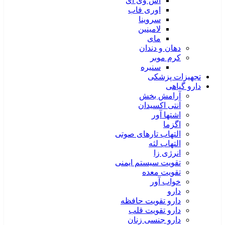
اس وی آی
اوری فاب
سروینا
لامینین
مای
دهان و دندان
کرم موبر
سنیره
تجهیزات پزشکی
دارو گیاهی
آرامش بخش
آنتی اکسیدان
اشتها آور
اگزما
التهاب تارهای صوتی
التهاب لثه
انرژی زا
تقویت سیستم ایمنی
تقویت معده
خواب آور
دارو
دارو تقویت حافظه
دارو تقویت قلب
دارو جنسی زنان