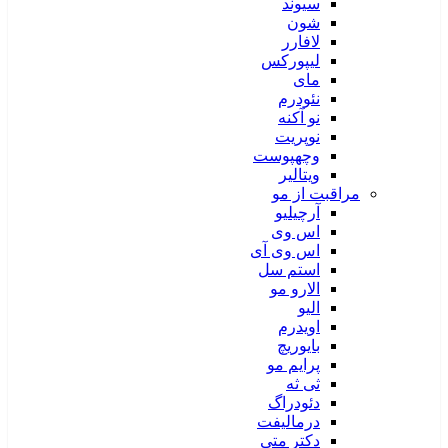
سیوند
شون
لافارر
لیپورکس
مای
نئودرم
نو آکنه
نوپریت
وچهپوست
ویتالیر
مراقبت از مو
آرچیلیو
اس وی
اس وی آی
استم سل
الارو مو
الیو
اویدرم
بایوریچ
پرایم مو
ثی ثه
دئودراگ
درمالیفت
دکتر متی