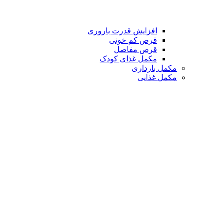
افزایش قدرت باروری
قرص کم خونی
قرص مفاصل
مکمل غذای کودک
مکمل بارداری
مکمل غذایی