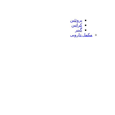
پروتئین
کراتین
گینر
مکمل دارویی