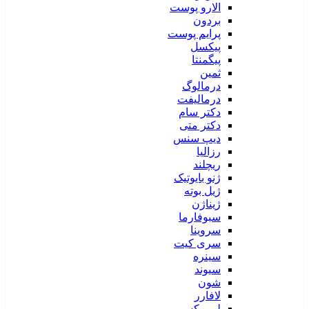
الارو پوست
بردون
پرایم پوست
پیکسل
پیگمنتا
ثمین
درمالوگ
درمالیفت
دکتر سام
دکتر متی
دیپ سنس
رزالیا
ریچلند
ژنو بایوتیک
ژیل بوته
ژیناژن
سبوفارما
سروینا
سری کیت
سینره
سیوند
شون
لافارر
لیپورکس