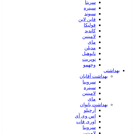
سریتا
سینره
سیوند
فاین لاین
فولیکا
کاندید
لامینین
مای
مدیلن
نانوهیل
نوپریت
وچهمو
بهداشتی
بهداشت آقایان
سروینا
سینره
لامینین
مای
بهداشت بانوان
آرچیلو
اس وی آی
اوری فاب
سروینا
لامینین