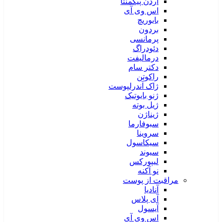
آردن پیگمنتا
اس وی آی
بایوریچ
بردون
پرمانسی
دئودراگ
درمالیفت
دکتر سام
راکوتن
ژاک آندرلپوست
ژنو بایوتیک
ژیل بوته
ژیناژن
سبوفارما
سروینا
سیکاسول
سیوند
لیپورکس
نو آکنه
مراقبت از پوست
آنادیا
آی پلاس
آیسول
اس وی آی