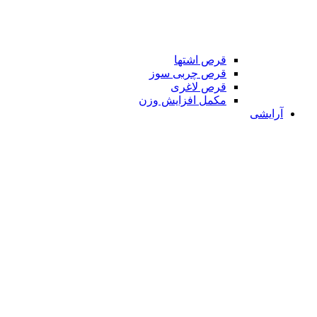
قرص اشتها
قرص چربی سوز
قرص لاغری
مکمل افزایش وزن
آرایشی