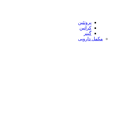
پروتئین
کراتین
گینر
مکمل دارویی