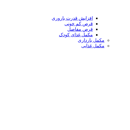
افزایش قدرت باروری
قرص کم خونی
قرص مفاصل
مکمل غذای کودک
مکمل بارداری
مکمل غذایی