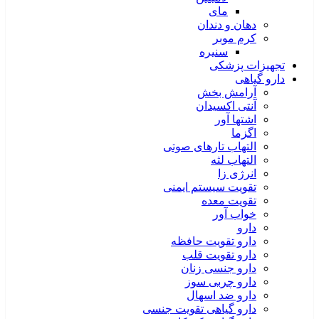
مای
دهان و دندان
کرم موبر
سنیره
تجهیزات پزشکی
دارو گیاهی
آرامش بخش
آنتی اکسیدان
اشتها آور
اگزما
التهاب تارهای صوتی
التهاب لثه
انرژی زا
تقویت سیستم ایمنی
تقویت معده
خواب آور
دارو
دارو تقویت حافظه
دارو تقویت قلب
دارو جنسی زنان
دارو چربی سوز
دارو ضد اسهال
دارو گیاهی تقویت جنسی