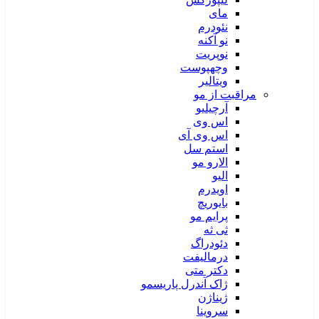
مای
نئودرم
نو آکنه
نوپریت
وچهپوست
ویتالیر
مراقبت از مو
آرچیلیو
اس وی
اس وی آی
استم سل
الارو مو
الیو
اویدرم
بایوریچ
پرایم مو
ثی ثه
دئودراگ
درمالیفت
دکتر متی
ژاک آندرل پاریسمو
ژیناژن
سروینا