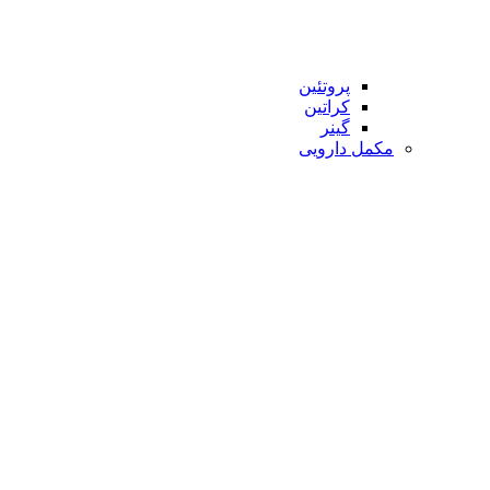
پروتئین
کراتین
گینر
مکمل دارویی