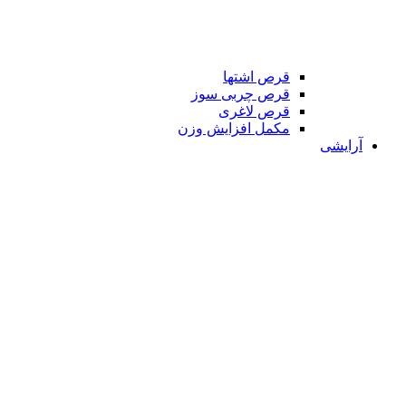
قرص اشتها
قرص چربی سوز
قرص لاغری
مکمل افزایش وزن
آرایشی