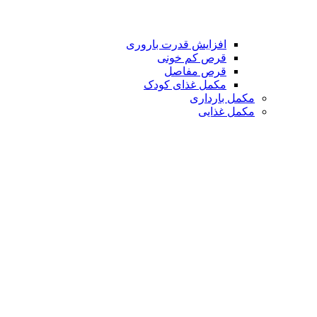
افزایش قدرت باروری
قرص کم خونی
قرص مفاصل
مکمل غذای کودک
مکمل بارداری
مکمل غذایی