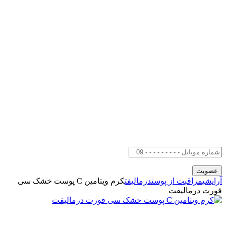
آرایشی
مراقبت از پوست
درمالیفت
کرم ویتامین C پوست خشک سی
فورت درمالیفت