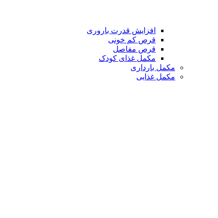
افزایش قدرت باروری
قرص کم خونی
قرص مفاصل
مکمل غذای کودک
مکمل بارداری
مکمل غذایی