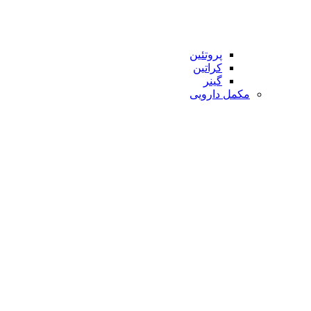
پروتئین
کراتین
گینر
مکمل دارویی