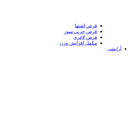
قرص اشتها
قرص چربی سوز
قرص لاغری
مکمل افزایش وزن
آرایشی