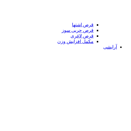
قرص اشتها
قرص چربی سوز
قرص لاغری
مکمل افزایش وزن
آرایشی