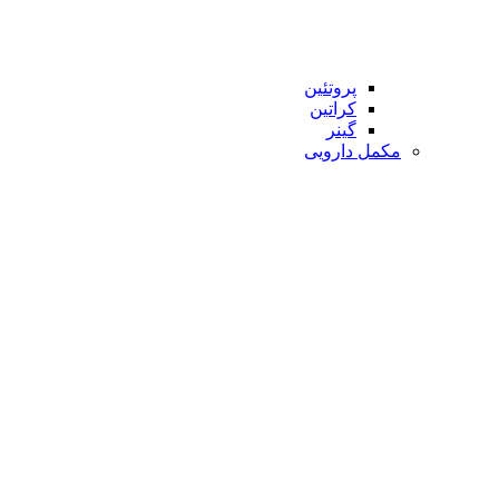
پروتئین
کراتین
گینر
مکمل دارویی