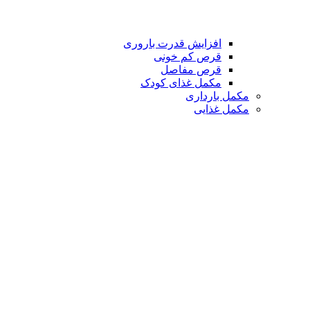
افزایش قدرت باروری
قرص کم خونی
قرص مفاصل
مکمل غذای کودک
مکمل بارداری
مکمل غذایی