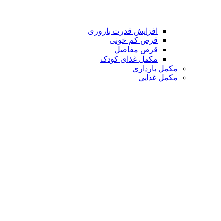
افزایش قدرت باروری
قرص کم خونی
قرص مفاصل
مکمل غذای کودک
مکمل بارداری
مکمل غذایی