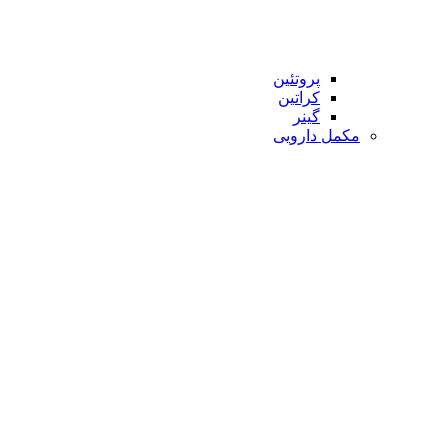
پروتئین
کراتین
گینر
مکمل دارویی