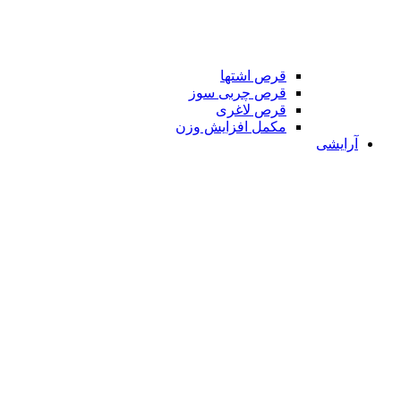
قرص اشتها
قرص چربی سوز
قرص لاغری
مکمل افزایش وزن
آرایشی